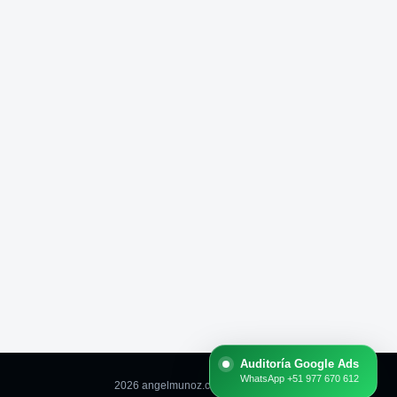
Auditoría Google Ads
WhatsApp +51 977 670 612
2026 angelmunoz.com.pe -
Blog
-
Skillshop