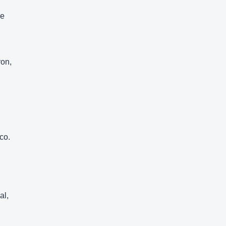
de
ron,
co.
al,