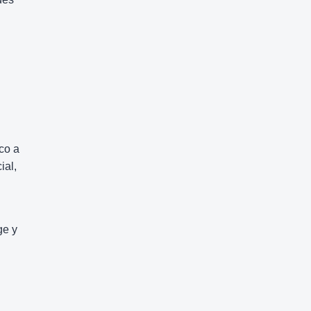
co a
ial,
ge y