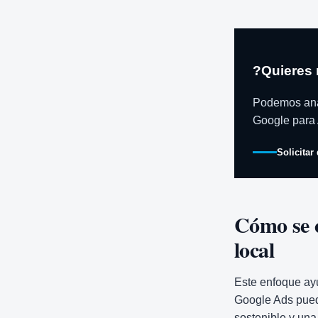
?Quieres 
Podemos ana
Google para 
Solicitar
Cómo se 
local
Este enfoque ayu
Google Ads puede
sostenible y una