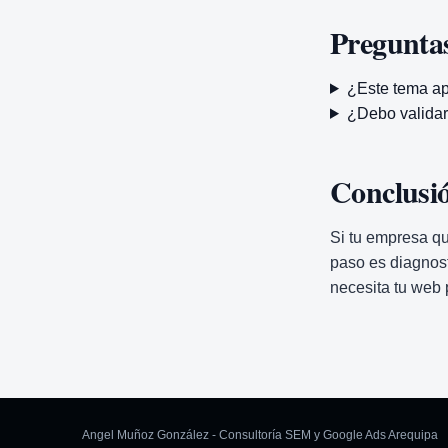
Preguntas
¿Este tema a
¿Debo validar 
Conclusi
Si tu empresa qu
paso es diagnost
necesita tu web p
Angel Muñoz González - Consultoría SEM y Google Ads Arequipa