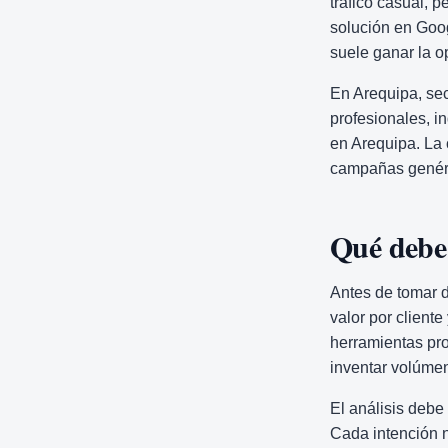
tráfico casual, 
solución en Goo
suele ganar la o
En Arequipa, sec
profesionales, i
en Arequipa. La 
campañas genér
Qué debe 
Antes de tomar d
valor por client
herramientas pro
inventar volúme
El análisis debe
Cada intención n