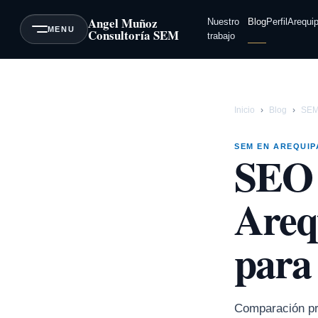
Angel Muñoz
Nuestro
Blog
Perfil
Arequi
MENU
Consultoría SEM
trabajo
Inicio
›
Blog
›
SEM
SEM EN AREQUIP
SEO 
Areq
para 
Comparación pr