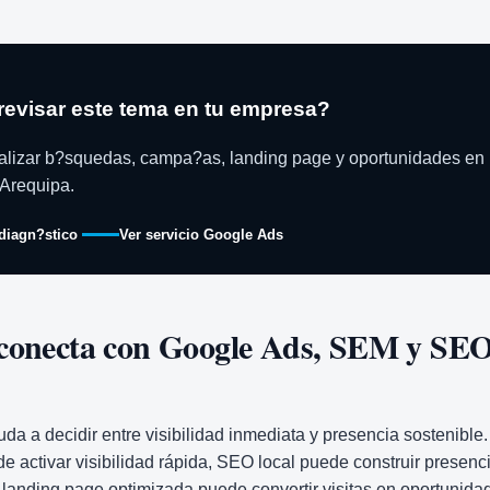
revisar este tema en tu empresa?
lizar b?squedas, campa?as, landing page y oportunidades en
Arequipa.
 diagn?stico
Ver servicio Google Ads
conecta con Google Ads, SEM y SE
da a decidir entre visibilidad inmediata y presencia sostenible.
 activar visibilidad rápida, SEO local puede construir presenc
 landing page optimizada puede convertir visitas en oportunida