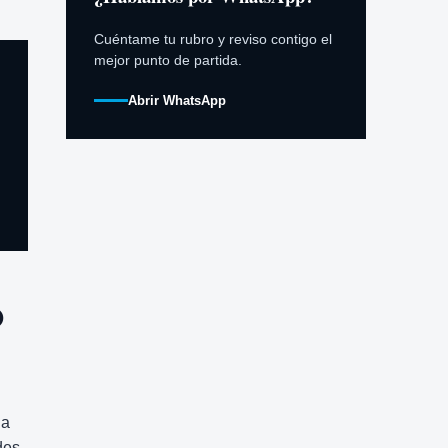
Cuéntame tu rubro y reviso contigo el
mejor punto de partida.
Abrir WhatsApp
O
ia
des