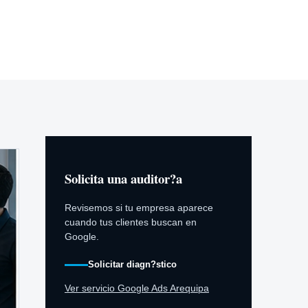
Solicita una auditor?a
Revisemos si tu empresa aparece
cuando tus clientes buscan en
Google.
Solicitar diagn?stico
Ver servicio Google Ads Arequipa